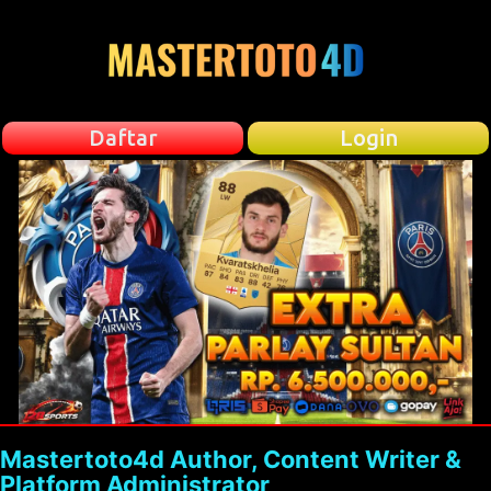
Daftar
Login
Mastertoto4d Author, Content Writer &
Platform Administrator